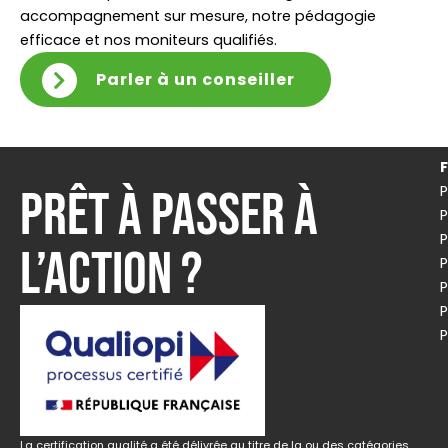
accompagnement sur mesure, notre pédagogie
efficace et nos moniteurs qualifiés.
Parler à un conseiller
Prêt à passer à
P
P
l’action ?
P
P
La certification qualité a été délivrée au titre de la ou des catégories