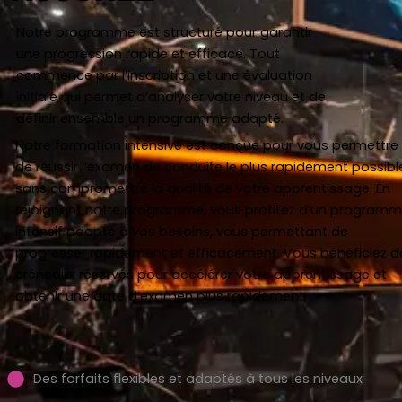
Notre programme est structuré pour garantir
une progression rapide et efficace. Tout
commence par l’inscription et une évaluation
initiale qui permet d’analyser votre niveau et de
définir ensemble un programme adapté.
Notre formation intensive est conçue pour vous permettre
de réussir l’examen de conduite le plus rapidement possibl
sans compromettre la qualité de votre apprentissage. En
rejoignant notre programme, vous profitez d’un program
intensif adapté à vos besoins, vous permettant de
progresser rapidement et efficacement. Vous bénéficiez d
créneaux réservés pour accélérer votre apprentissage et
obtenir une date d’examen plus rapidement.
Des forfaits flexibles et adaptés à tous les niveaux