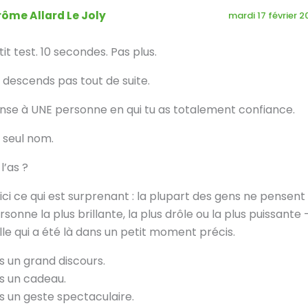
rôme Allard Le Joly
mardi 17 février 
tit test. 10 secondes. Pas plus.
 descends pas tout de suite.
nse à UNE personne en qui tu as totalement confiance.
 seul nom.
l’as ?
ici ce qui est surprenant : la plupart des gens ne pensent 
rsonne la plus brillante, la plus drôle ou la plus puissante
lle qui a été là dans un petit moment précis.
s un grand discours.
s un cadeau.
s un geste spectaculaire.