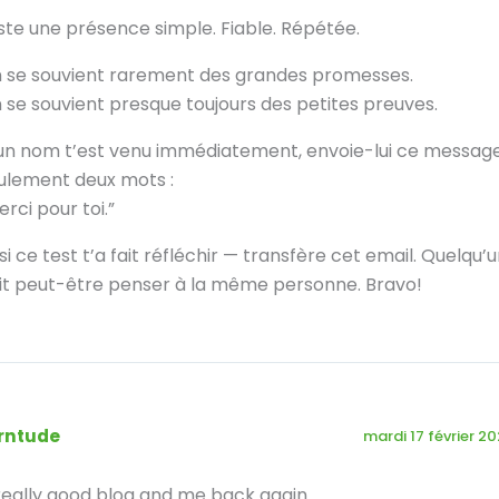
ste une présence simple. Fiable. Répétée.
 se souvient rarement des grandes promesses.
 se souvient presque toujours des petites preuves.
 un nom t’est venu immédiatement, envoie-lui ce messag
ulement deux mots :
erci pour toi.”
 si ce test t’a fait réfléchir — transfère cet email. Quelqu’
it peut-être penser à la même personne. Bravo!
rntude
mardi 17 février 2
really good blog and me back again.