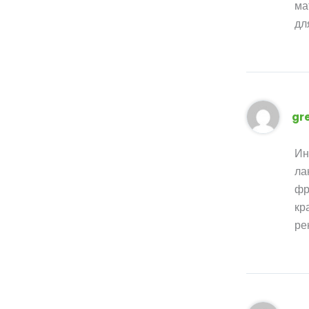
ма
дл
gr
Ин
ла
фр
кр
ре