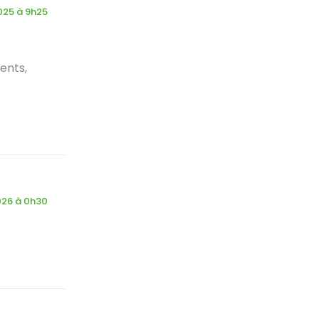
2025 à 9h25
ents,
026 à 0h30