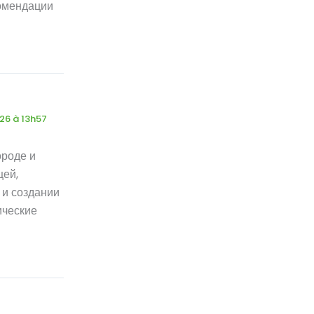
комендации
026 à 13h57
ороде и
щей,
 и создании
ические