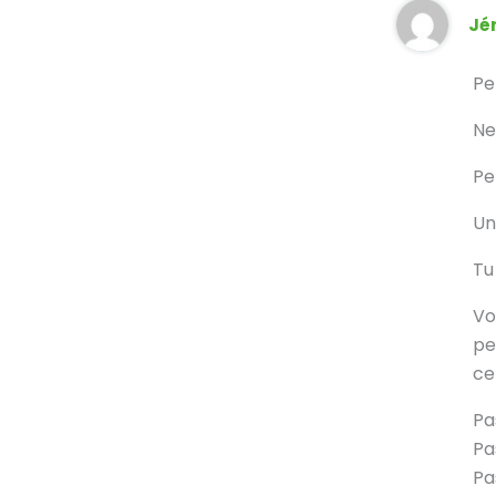
Jé
Pe
Ne
Pe
Un
Tu 
Vo
pe
ce
Pa
Pa
Pa