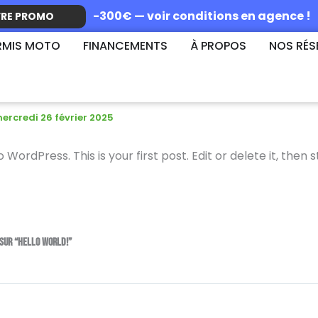
-300€ — voir conditions en agence !
FRE PROMO
ERMIS VOITURE
RMIS MOTO
FINANCEMENTS
À PROPOS
NOS RÉS
orld!
ercredi 26 février 2025
ordPress. This is your first post. Edit or delete it, then s
 sur “Hello world!”