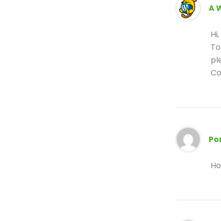
A 
Hi
To
pl
Co
Po
Ho