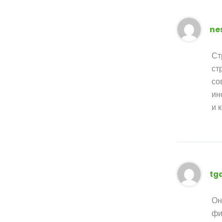
ne
Ст
ст
со
ин
и 
tg
Он
фи