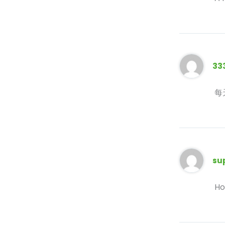
33
每
su
Ho