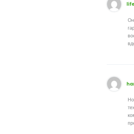
lif
Он
га
во
вд
ha
Но
те
ко
пр