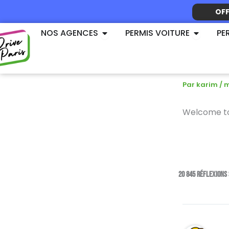
Aller
OF
au
Ouvrir NOS AGENCES
Ouvrir P
contenu
NOS AGENCES
PERMIS VOITURE
PE
Hello w
Par
karim
/
m
Welcome to W
20 845 réflexions