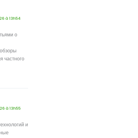
26 à 13h54
тьями о
 обзоры
я частного
026 à 13h55
технологий и
зные