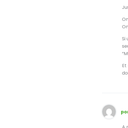
Ju
On
On
Si
se
“M
Et
do
po
A 