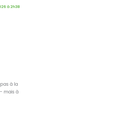
2026 à 2h38
pas à la
 — mais à