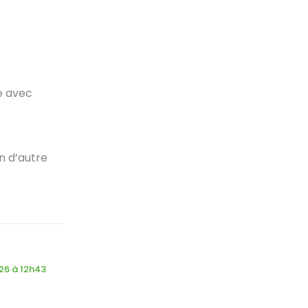
e avec
un d’autre
026 à 12h43