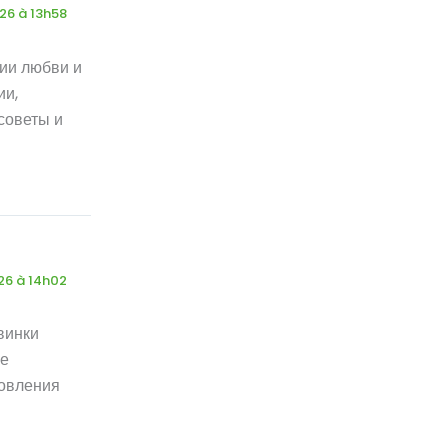
026 à 13h58
ии любви и
ии,
советы и
26 à 14h02
винки
ые
новления